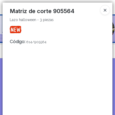
Lazo halloween - 3 piezas
Ingresar a la Tienda
Matriz de corte 905564
Lazo halloween - 3 piezas
CÓMO COMPRAR
QUIÉNES SOMOS
Código
:
614/905564
CATÁLOGOS
Menú
CONTACTO
Lazo halloween - 3 piezas
Lista vacía