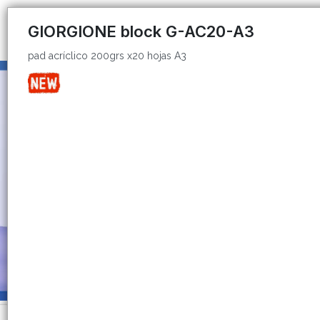
pad acríclico 200grs x20 hojas A3
GIORGIONE block G-AC20-A3
pad acríclico 200grs x20 hojas A3