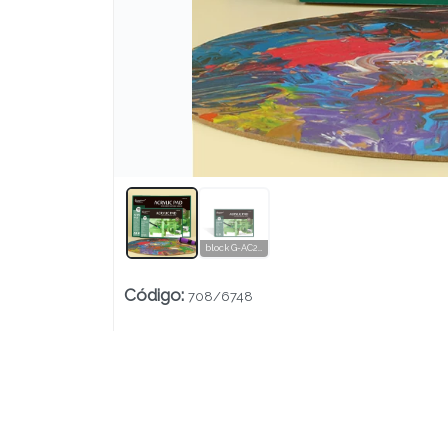
Lista vacía
block G-AC20-A3 pad acríclico 200grs x20 hojas A3
Código
:
708/6748