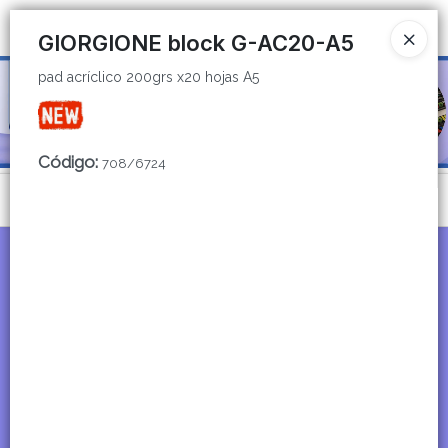
pad acríclico 200grs x20 hojas A5
Ingresar a la Tienda
GIORGIONE block G-AC20-A5
pad acríclico 200grs x20 hojas A5
CÓMO COMPRAR
QUIÉNES SOMOS
Código
:
708/6724
CATÁLOGOS
Menú
CONTACTO
pad acríclico 200grs x20 hojas A5
Lista vacía