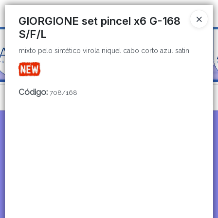
mixto pelo sintético virola niquel cabo corto azul satin
Ingresar a la Tienda
GIORGIONE set pincel x6 G-168
S/F/L
CÓMO COMPRAR
mixto pelo sintético virola niquel cabo corto azul satin
QUIÉNES SOMOS
CATÁLOGOS
Código
:
708/168
Menú
CONTACTO
mixto pelo sintético virola niquel cabo corto azul satin
Lista vacía