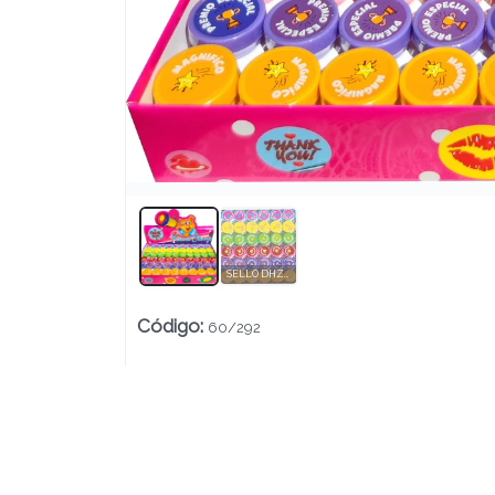
Lista vacía
SELLO DHZ292 MAESTRA REDONDO Nº1 caja X60 uds.
Código
:
60/292