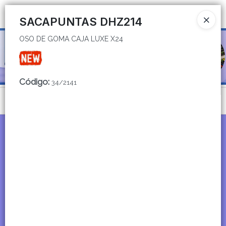
OSO DE GOMA CAJA LUXE X24
Ingresar a la Tienda
SACAPUNTAS DHZ214
OSO DE GOMA CAJA LUXE X24
CÓMO COMPRAR
QUIÉNES SOMOS
Código
:
34/2141
CATÁLOGOS
Menú
CONTACTO
OSO DE GOMA CAJA LUXE X24
Lista vacía