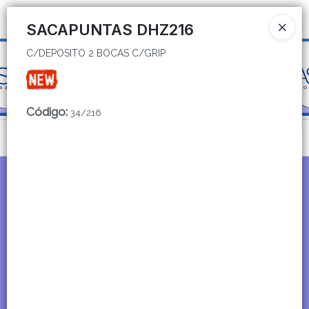
C/DEPOSITO 2 BOCAS C/GRIP
Ingresar a la Tienda
SACAPUNTAS DHZ216
C/DEPOSITO 2 BOCAS C/GRIP
CÓMO COMPRAR
QUIÉNES SOMOS
Código
:
34/216
CATÁLOGOS
Menú
CONTACTO
C/DEPOSITO 2 BOCAS C/GRIP
Lista vacía