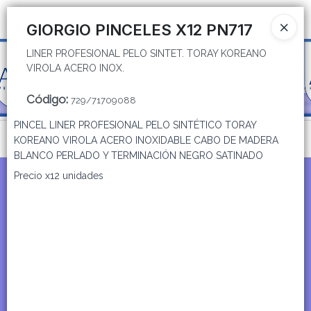
LINER PROFESIONAL PELO SINTET. TORAY KOREANO VIROLA ACERO
Ingresar a la Tienda
INOX.
GIORGIO PINCELES X12 PN717
LINER PROFESIONAL PELO SINTET. TORAY KOREANO
CÓMO COMPRAR
VIROLA ACERO INOX.
QUIÉNES SOMOS
Código
:
729/71709088
PINCEL LINER PROFESIONAL PELO SINTÉTICO TORAY
CATÁLOGOS
Menú
KOREANO VIROLA ACERO INOXIDABLE CABO DE MADERA
BLANCO PERLADO Y TERMINACIÓN NEGRO SATINADO
CONTACTO
LINER PROFESIONAL PELO SINTET. TORAY KOREANO VIROLA ACERO
Precio x12 unidades
INOX.
Lista vacía