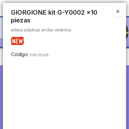
esteca plásticas arcilla-cerámica
Ingresar a la Tienda
GIORGIONE kit G-Y0002 x10
piezas
CÓMO COMPRAR
esteca plásticas arcilla-cerámica
QUIÉNES SOMOS
CATÁLOGOS
Código
:
708/8308
Menú
CONTACTO
esteca plásticas arcilla-cerámica
Lista vacía