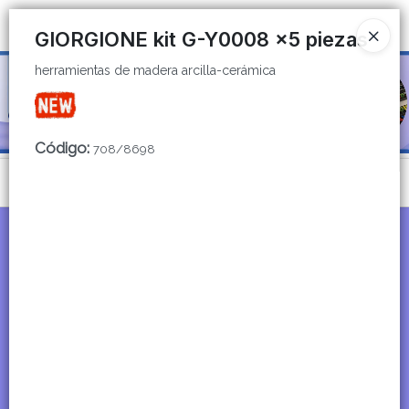
herramientas de madera arcilla-cerámica
Ingresar a la Tienda
GIORGIONE kit G-Y0008 x5 piezas
herramientas de madera arcilla-cerámica
CÓMO COMPRAR
QUIÉNES SOMOS
Código
:
708/8698
CATÁLOGOS
Menú
CONTACTO
herramientas de madera arcilla-cerámica
Lista vacía