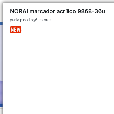
punta pincel x36 colores
NORAI marcador acrílico 9868-36u
punta pincel x36 colores