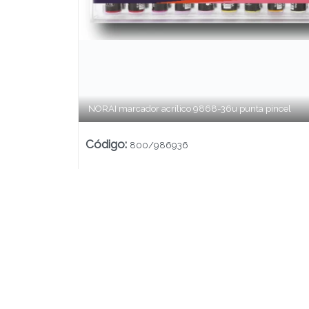
Lista vacía
NORAI marcador acrílico 9868-36u punta pincel
Código
:
800/986936