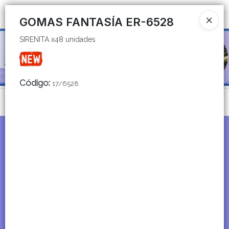
SIRENITA x48 unidades
Ingresar a la Tienda
GOMAS FANTASÍA ER-6528
SIRENITA x48 unidades
CÓMO COMPRAR
QUIÉNES SOMOS
Código
:
17/6528
CATÁLOGOS
Menú
CONTACTO
SIRENITA x48 unidades
Lista vacía