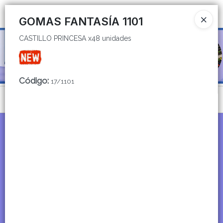
CASTILLO PRINCESA x48 unidades
Ingresar a la Tienda
GOMAS FANTASÍA 1101
CASTILLO PRINCESA x48 unidades
CÓMO COMPRAR
QUIÉNES SOMOS
Código
:
17/1101
CATÁLOGOS
Menú
CONTACTO
CASTILLO PRINCESA x48 unidades
Lista vacía