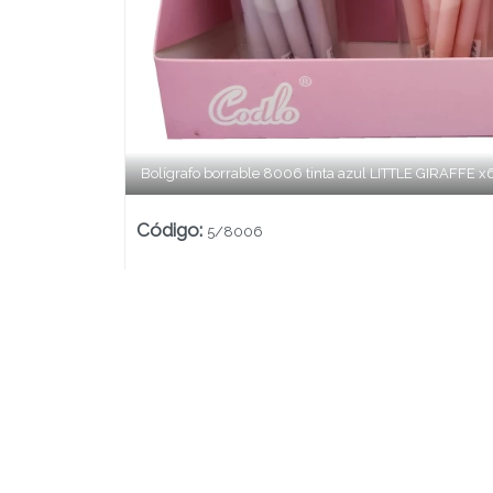
Lista vacía
Bolígrafo borrable 8006 tinta azul LITTLE GIRAFFE 
Código
:
5/8006