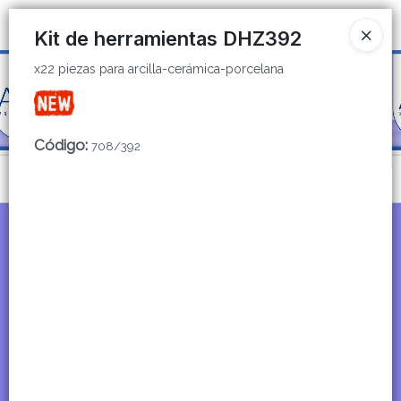
x22 piezas para arcilla-cerámica-porcelana
Ingresar a la Tienda
Kit de herramientas DHZ392
x22 piezas para arcilla-cerámica-porcelana
CÓMO COMPRAR
QUIÉNES SOMOS
Código
:
708/392
CATÁLOGOS
Menú
CONTACTO
x22 piezas para arcilla-cerámica-porcelana
Lista vacía