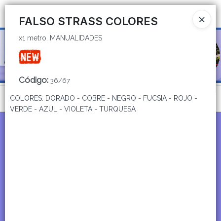
x1 metro. MANUALIDADES
Ingresar a la Tienda
FALSO STRASS COLORES
x1 metro. MANUALIDADES
CÓMO COMPRAR
QUIÉNES SOMOS
Código
:
36/67
CATÁLOGOS
Menú
COLORES: DORADO - COBRE - NEGRO - FUCSIA - ROJO -
VERDE - AZUL - VIOLETA - TURQUESA
CONTACTO
x1 metro. MANUALIDADES
Lista vacía