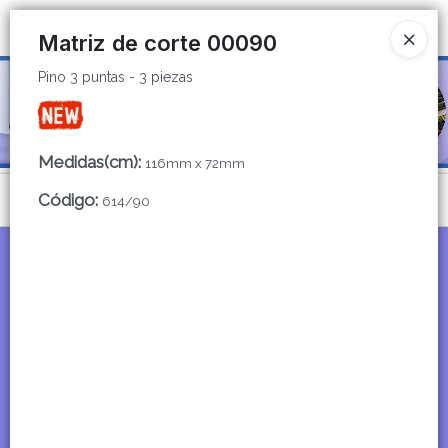
Pino 3 puntas - 3 piezas
Ingresar a la Tienda
Matriz de corte 00090
Pino 3 puntas - 3 piezas
CÓMO COMPRAR
QUIÉNES SOMOS
Medidas(cm)
:
116mm x 72mm
CATÁLOGOS
Código
:
Menú
614/90
CONTACTO
Pino 3 puntas - 3 piezas
Lista vacía