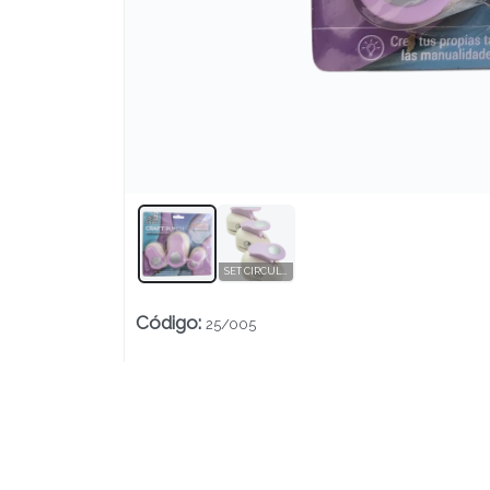
Lista vacía
SET CIRCULOS x3 (16mm - 25mm - 38mm)
Código
:
25/005