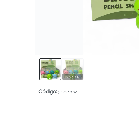
Lista vacía
SACAP. DHZ21-004 DINO DE GOMA CAJA X16
Código
:
34/21004