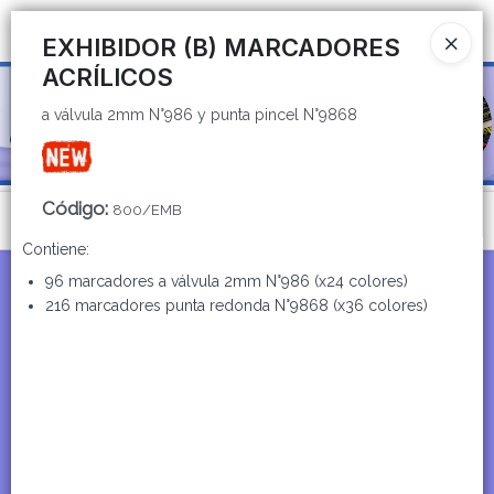
a válvula 2mm N°986 y punta pincel N°9868
Ingresar a la Tienda
EXHIBIDOR (B) MARCADORES
ACRÍLICOS
CÓMO COMPRAR
a válvula 2mm N°986 y punta pincel N°9868
QUIÉNES SOMOS
CATÁLOGOS
Código
:
800/EMB
Menú
Contiene:
CONTACTO
a válvula 2mm N°986 y punta pincel N°9868
96 marcadores a válvula 2mm N°986 (x24 colores)
216 marcadores punta redonda N°9868 (x36 colores)
Lista vacía