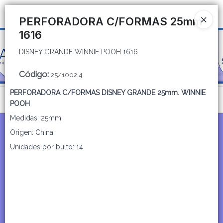
DISNEY GRANDE WINNIE POOH 1616
Ingresar a la Tienda
PERFORADORA C/FORMAS 25mm
1616
CÓMO COMPRAR
DISNEY GRANDE WINNIE POOH 1616
QUIÉNES SOMOS
Código
:
25/1002.4
CATÁLOGOS
PERFORADORA C/FORMAS DISNEY GRANDE 25mm. WINNIE
Menú
POOH
CONTACTO
DISNEY GRANDE WINNIE POOH 1616
Medidas: 25mm.
Origen: China.
Unidades por bulto: 14
Lista vacía