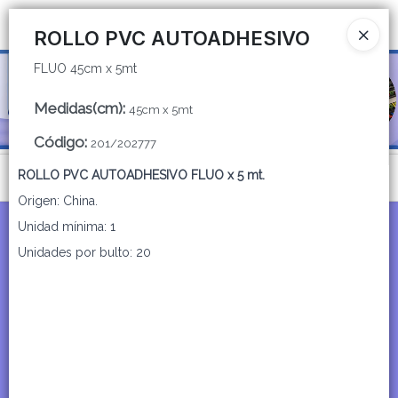
FLUO 45cm x 5mt
Ingresar a la Tienda
ROLLO PVC AUTOADHESIVO
FLUO 45cm x 5mt
CÓMO COMPRAR
Medidas(cm)
:
45cm x 5mt
QUIÉNES SOMOS
Código
:
201/202777
CATÁLOGOS
ROLLO PVC AUTOADHESIVO FLUO x 5 mt.
Menú
Origen: China.
CONTACTO
FLUO 45cm x 5mt
Unidad mínima: 1
Unidades por bulto: 20
Lista vacía