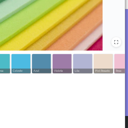
esa
Celeste
Azul
Violeta
Lila
Piel Rosado
Rosa