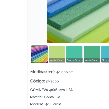
Lista vacía
Verde Manzana
Verde Esmeralda
Verde Oscuro
Turqu
Medidas(cm)
:
40 x 60 cm
Código
:
17/2000
GOMA EVA 40X60cm LISA
Material: Goma Eva
Medidas: 40X60cm