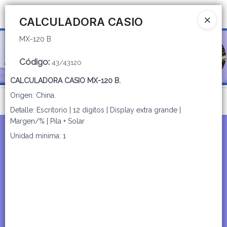
MX-120 B
Ingresar a la Tienda
CALCULADORA CASIO
MX-120 B
CÓMO COMPRAR
Código
:
43/43120
QUIÉNES SOMOS
CALCULADORA CASIO MX-120 B.
CATÁLOGOS
Origen: China.
Menú
Detalle: Escritorio | 12 dígitos | Display extra grande |
CONTACTO
MX-120 B
Margen/% | Pila + Solar
Unidad mínima: 1
Lista vacía