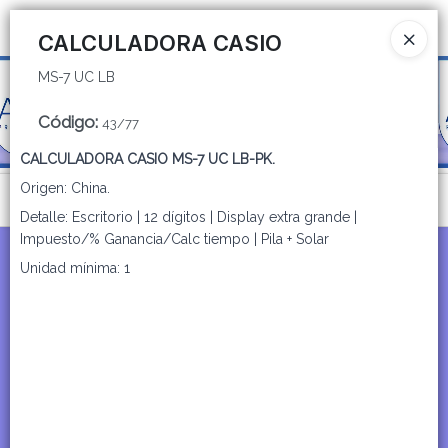
MS-7 UC LB
Ingresar a la Tienda
CALCULADORA CASIO
MS-7 UC LB
CÓMO COMPRAR
Código
:
43/77
QUIÉNES SOMOS
CALCULADORA CASIO MS-7 UC LB-PK.
CATÁLOGOS
Origen: China.
Menú
Detalle: Escritorio | 12 dígitos | Display extra grande |
CONTACTO
MS-7 UC LB
Impuesto/% Ganancia/Calc tiempo | Pila + Solar
Unidad mínima: 1
Lista vacía