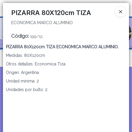
ECONOMICA MARCO ALUMINIO
Ingresar a la Tienda
PIZARRA 80X120cm TIZA
ECONOMICA MARCO ALUMINIO
CÓMO COMPRAR
Código
:
199/51
QUIÉNES SOMOS
PIZARRA 80X120cm TIZA ECONOMICA MARCO ALUMINIO.
CATÁLOGOS
Medidas: 80X120cm
Menú
Otros detalles: Economica Tiza.
CONTACTO
ECONOMICA MARCO ALUMINIO
Origen: Argentina.
Unidad mínima: 2
Unidades por bulto: 2
Lista vacía