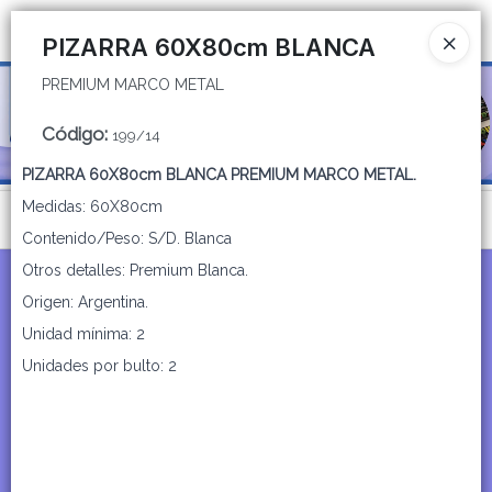
PREMIUM MARCO METAL
Ingresar a la Tienda
PIZARRA 60X80cm BLANCA
PREMIUM MARCO METAL
CÓMO COMPRAR
Código
:
199/14
QUIÉNES SOMOS
PIZARRA 60X80cm BLANCA PREMIUM MARCO METAL.
CATÁLOGOS
Medidas: 60X80cm
Menú
Contenido/Peso: S/D. Blanca
CONTACTO
PREMIUM MARCO METAL
Otros detalles: Premium Blanca.
Origen: Argentina.
Unidad mínima: 2
Unidades por bulto: 2
Lista vacía