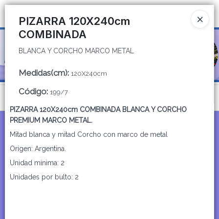
BLANCA Y CORCHO MARCO METAL
Ingresar a la Tienda
PIZARRA 120X240cm
COMBINADA
CÓMO COMPRAR
BLANCA Y CORCHO MARCO METAL
QUIÉNES SOMOS
Medidas(cm)
:
120X240cm
CATÁLOGOS
Código
:
199/7
Menú
PIZARRA 120X240cm COMBINADA BLANCA Y CORCHO
CONTACTO
BLANCA Y CORCHO MARCO METAL
PREMIUM MARCO METAL.
Mitad blanca y mitad Corcho con marco de metal
Origen: Argentina.
Unidad mínima: 2
Lista vacía
Unidades por bulto: 2