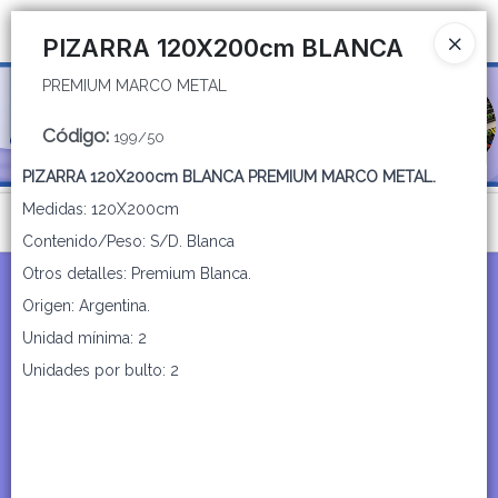
PREMIUM MARCO METAL
Ingresar a la Tienda
PIZARRA 120X200cm BLANCA
PREMIUM MARCO METAL
CÓMO COMPRAR
Código
:
199/50
QUIÉNES SOMOS
PIZARRA 120X200cm BLANCA PREMIUM MARCO METAL.
CATÁLOGOS
Medidas: 120X200cm
Menú
Contenido/Peso: S/D. Blanca
CONTACTO
PREMIUM MARCO METAL
Otros detalles: Premium Blanca.
Origen: Argentina.
Unidad mínima: 2
Unidades por bulto: 2
Lista vacía