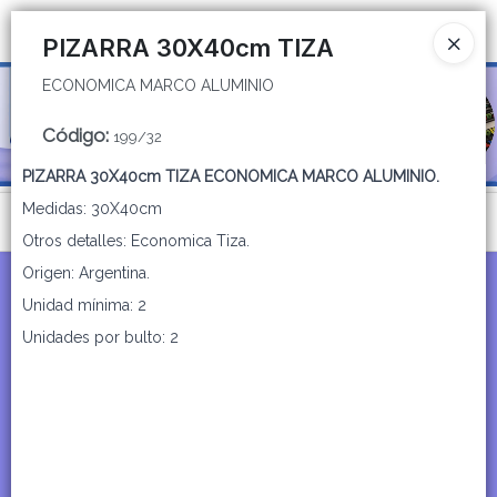
ECONOMICA MARCO ALUMINIO
Ingresar a la Tienda
PIZARRA 30X40cm TIZA
ECONOMICA MARCO ALUMINIO
CÓMO COMPRAR
Código
:
199/32
QUIÉNES SOMOS
PIZARRA 30X40cm TIZA ECONOMICA MARCO ALUMINIO.
CATÁLOGOS
Medidas: 30X40cm
Menú
Otros detalles: Economica Tiza.
CONTACTO
ECONOMICA MARCO ALUMINIO
Origen: Argentina.
Unidad mínima: 2
Unidades por bulto: 2
Lista vacía