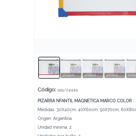
Lista vacía
30X40cm
40X60cm
50X70cm
60X8
Código
:
199/24444
PIZARRA NFANTIL MAGNETICA MARCO COLOR .
Medidas: 30X40cm, 40X60cm; 50X70cm; 60X8
Origen: Argentina.
Unidad mínima: 2