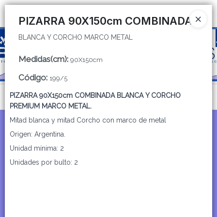
BLANCA Y CORCHO MARCO METAL
Ingresar a la Tienda
PIZARRA 90X150cm COMBINADA
BLANCA Y CORCHO MARCO METAL
CÓMO COMPRAR
Medidas(cm)
:
90X150cm
QUIÉNES SOMOS
Código
:
199/5
CATÁLOGOS
PIZARRA 90X150cm COMBINADA BLANCA Y CORCHO
Menú
PREMIUM MARCO METAL.
CONTACTO
BLANCA Y CORCHO MARCO METAL
Mitad blanca y mitad Corcho con marco de metal
Origen: Argentina.
Unidad mínima: 2
Unidades por bulto: 2
Lista vacía