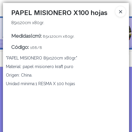
85x120cm x80gr.
Ingresar a la Tienda
PAPEL MISIONERO X100 hojas
85x120cm x80gr.
CÓMO COMPRAR
Medidas(cm)
:
85x120cm x80gr.
QUIÉNES SOMOS
Código
:
168/8
CATÁLOGOS
"PAPEL MISIONERO 85x120cm x80gr."
Menú
Material: papel misionero kraft puro
CONTACTO
85x120cm x80gr.
Origen: China.
Unidad mínima:1 RESMA X 100 hojas
Lista vacía