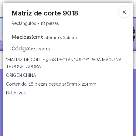
Rectángulos - 18 piezas
Ingresar a la Tienda
Matriz de corte 9018
Rectángulos - 18 piezas
CÓMO COMPRAR
Medidas(cm)
:
146mm x 214mm
QUIÉNES SOMOS
Código
:
614/9018
CATÁLOGOS
"MATRIZ DE CORTE 9018 RECTANGULOS" PARA MAQUINA
Menú
TROQUELADORA
CONTACTO
Rectángulos - 18 piezas
ORIGEN CHINA
Contenido: 18 piezas desde 146mm x 214mm
Bulto: 200
Lista vacía