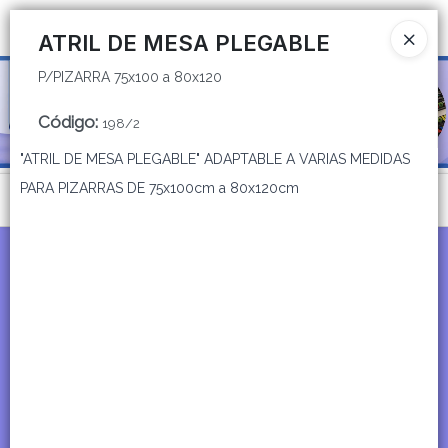
P/PIZARRA 75x100 a 80x120
Ingresar a la Tienda
ATRIL DE MESA PLEGABLE
P/PIZARRA 75x100 a 80x120
CÓMO COMPRAR
Código
:
198/2
QUIÉNES SOMOS
"ATRIL DE MESA PLEGABLE" ADAPTABLE A VARIAS MEDIDAS
CATÁLOGOS
PARA PIZARRAS DE 75x100cm a 80x120cm
Menú
CONTACTO
P/PIZARRA 75x100 a 80x120
Lista vacía