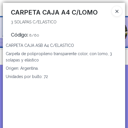
3 SOLAPAS C/ELASTICO
Ingresar a la Tienda
CARPETA CAJA A4 C/LOMO
3 SOLAPAS C/ELASTICO
CÓMO COMPRAR
Código
:
8/60
QUIÉNES SOMOS
CARPETA CAJA ASB A4 C/ELASTICO
CATÁLOGOS
Carpeta de polipropileno transparente color, con lomo, 3
Menú
solapas y elástico
CONTACTO
3 SOLAPAS C/ELASTICO
Origen: Argentina.
Unidades por bulto: 72
Lista vacía