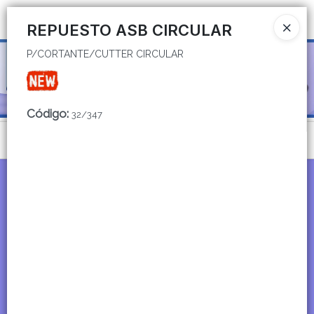
P/CORTANTE/CUTTER CIRCULAR
Ingresar a la Tienda
REPUESTO ASB CIRCULAR
P/CORTANTE/CUTTER CIRCULAR
CÓMO COMPRAR
QUIÉNES SOMOS
Código
:
32/347
CATÁLOGOS
Menú
CONTACTO
P/CORTANTE/CUTTER CIRCULAR
Lista vacía