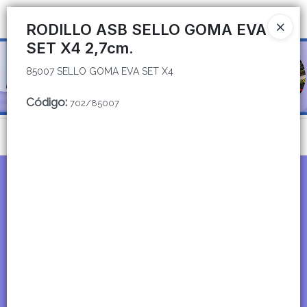
85007 SELLO GOMA EVA SET X4
Ingresar a la Tienda
RODILLO ASB SELLO GOMA EVA
SET X4 2,7cm.
CÓMO COMPRAR
85007 SELLO GOMA EVA SET X4
QUIÉNES SOMOS
Código
:
702/85007
CATÁLOGOS
Menú
CONTACTO
85007 SELLO GOMA EVA SET X4
Lista vacía