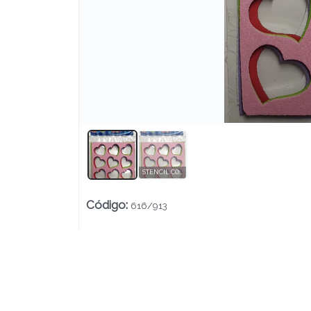
Lista vacía
STENCIL CORAZONES (PACK X5 PLANCHAS) 9X12cm. CALADO DE 3cm.
Código
:
616/913