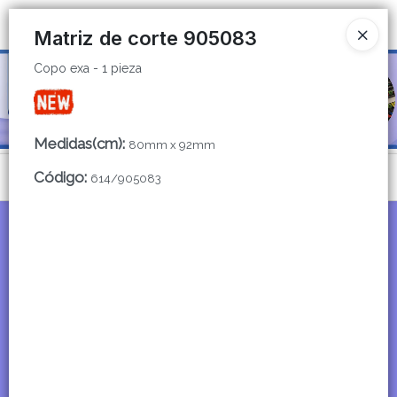
Copo exa - 1 pieza
Ingresar a la Tienda
Matriz de corte 905083
Copo exa - 1 pieza
CÓMO COMPRAR
QUIÉNES SOMOS
Medidas(cm)
:
80mm x 92mm
CATÁLOGOS
Código
:
Menú
614/905083
CONTACTO
Copo exa - 1 pieza
Lista vacía