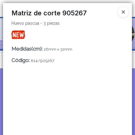
Huevo pascua - 3 piezas
Ingresar a la Tienda
Matriz de corte 905267
Huevo pascua - 3 piezas
CÓMO COMPRAR
QUIÉNES SOMOS
Medidas(cm)
:
26mm x 32mm
CATÁLOGOS
Código
:
Menú
614/905267
CONTACTO
Huevo pascua - 3 piezas
Lista vacía